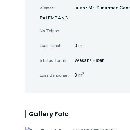
Jalan : Mr. Sudarman Ga
Alamat:
PALEMBANG
No Telpon:
2
0
m
Luas Tanah:
Wakaf / Hibah
Status Tanah:
2
0
m
Luas Bangunan:
Gallery Foto