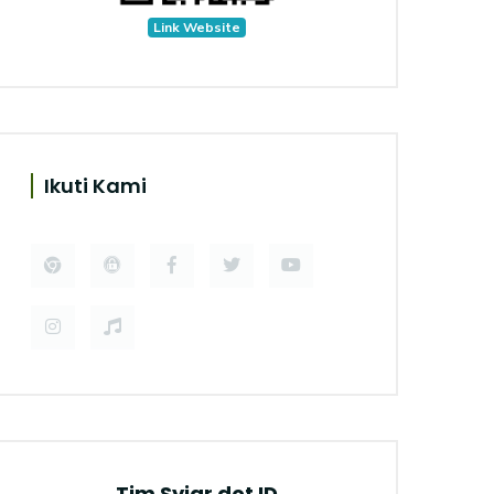
Link Website
Ikuti Kami
Tim Syiar dot ID