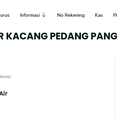
urus
Informasi
No Rekening
Kas
P
R KACANG PEDANG PANG
PINANG
Air