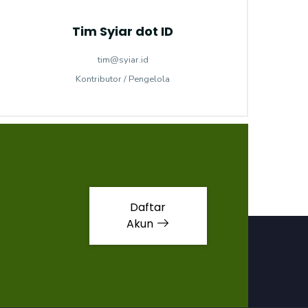
Tim Syiar dot ID
tim@syiar.id
Kontributor / Pengelola
Daftar
Akun