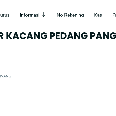
urus
Informasi
No Rekening
Kas
P
R KACANG PEDANG PANG
PINANG