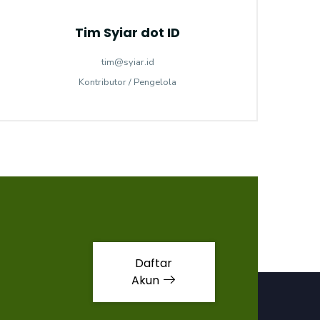
Tim Syiar dot ID
tim@syiar.id
Kontributor / Pengelola
Daftar
Akun