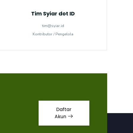
Tim Syiar dot ID
tim@syiar.id
Kontributor / Pengelola
Daftar
Akun