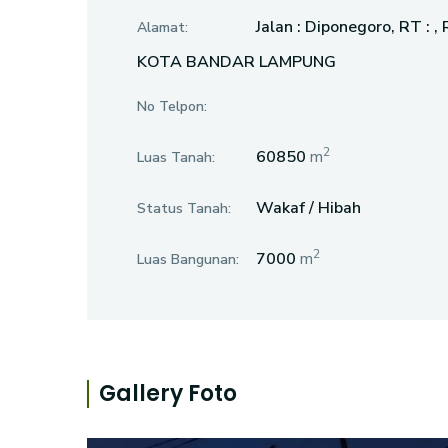
Jalan : Diponegoro, RT 
Alamat:
KOTA BANDAR LAMPUNG
No Telpon:
2
60850
m
Luas Tanah:
Wakaf / Hibah
Status Tanah:
2
7000
m
Luas Bangunan:
Gallery Foto