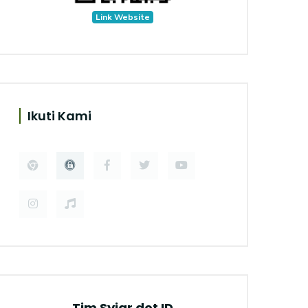
Link Website
Ikuti Kami
Tim Syiar dot ID