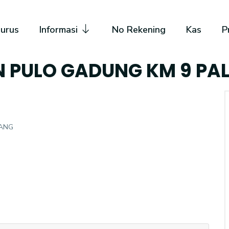
urus
Informasi
No Rekening
Kas
P
N PULO GADUNG KM 9 P
BANG