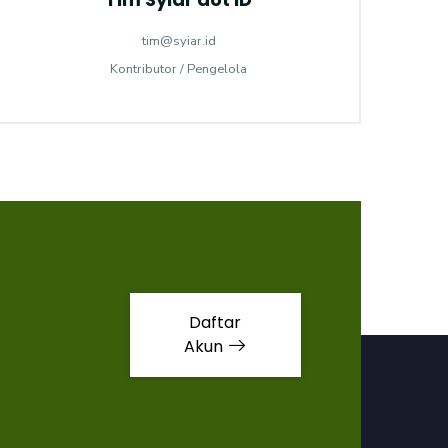
tim@syiar.id
Kontributor / Pengelola
Daftar
Akun