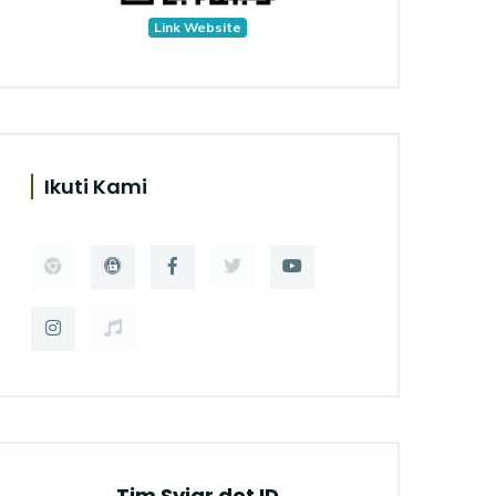
Link Website
Ikuti Kami
Tim Syiar dot ID