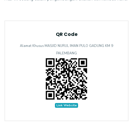
QR Code
Alamat Khusus MASJID NURUL IMAN PULO GADUNG KM 9
PALEMBANG
Link Website