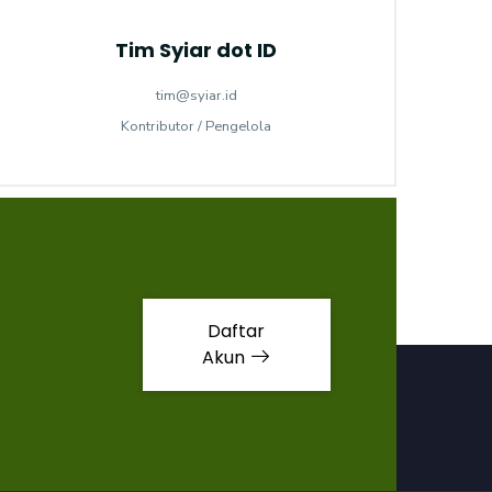
Tim Syiar dot ID
tim@syiar.id
Kontributor / Pengelola
Daftar
Akun