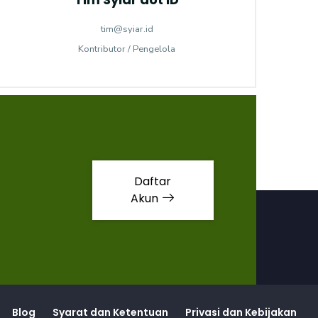
tim@syiar.id
Kontributor / Pengelola
Daftar
Akun
Blog
Syarat dan Ketentuan
Privasi dan Kebijakan