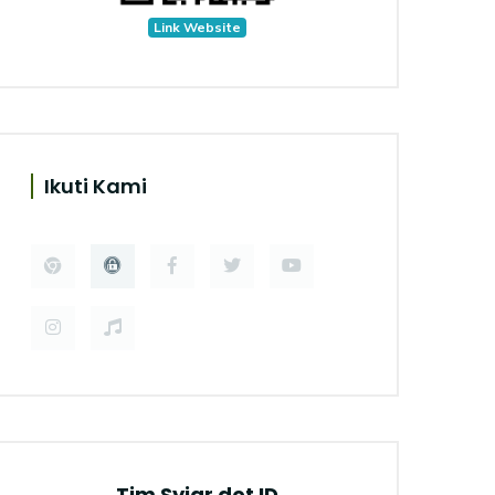
Link Website
Ikuti Kami
Tim Syiar dot ID